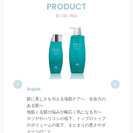
PRODUCT
取り扱い商品
Aujua
Aujua
へ 生命力の
髪に美しさを与える地肌ケアへ 生命力の
やわらか健
ある髪へ
ち上がる髪
になる方へ
地肌くる髪の悩みが幅広く気になる方へ
トップのボ
ップのトップ
※ツヤやハリコシの低下、トップのトップ
菖蒲の香り
りの悪さやダ
のボリュームの低下、まとまりの悪さやダ
メージのこと