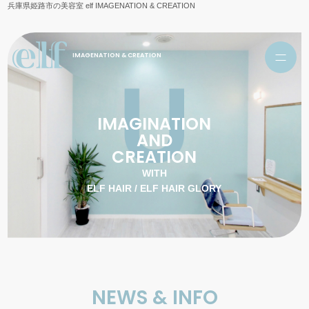
兵庫県姫路市の美容室 elf IMAGENATION & CREATION
IMAGENATION & CREATION
IMAGINATION
AND
CREATION
WITH
ELF HAIR / ELF HAIR GLORY
NEWS & INFO