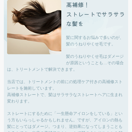
高補修！
ストレートでサラサラ
な髪を
髪に関するお悩みで多いのが、
髪のうねりやくせ毛です。
髪のうねりやくせ毛はダメージ
が原因ということも…その場合
は、トリートメントで解決できます。
当店では、トリートメントの前にの処理ケア付きの高補修スト
レートを施術しています。
高補修ストレートで、髪はサラサラなストレートヘアに生まれ
変わります。
ストレートにするために「一生懸命アイロンをしている」とい
う方もいらっしゃるかもしれません。ですが、アイロンの熱も
髪にとってはダメージ。つまり、逆効果になってしまうことも