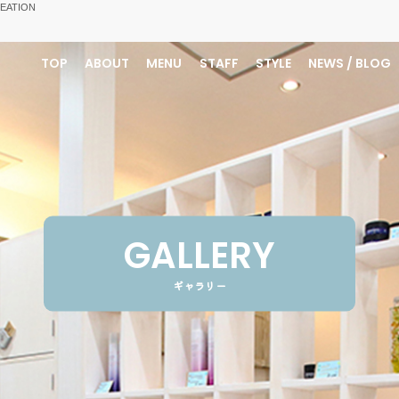
ATION
TOP
ABOUT
MENU
STAFF
STYLE
NEWS / BLOG
GALLERY
ギャラリー