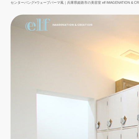
センターバング×ウェーブパーマ風｜兵庫県姫路市の美容室 elf IMAGENATION & CRE
IMAGENATION & CREATION